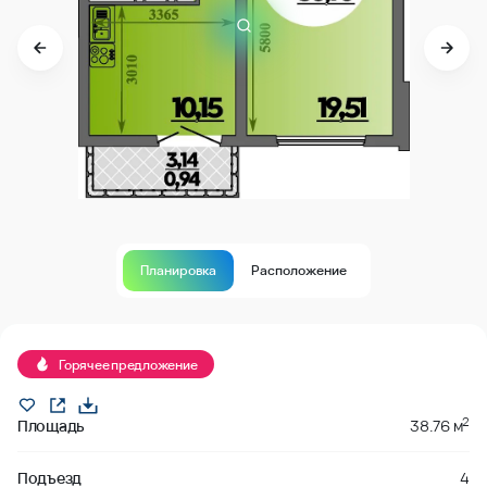
Планировка
Расположение
В продаже
Горячее предложение
2
Площадь
38.76 м
Подъезд
4