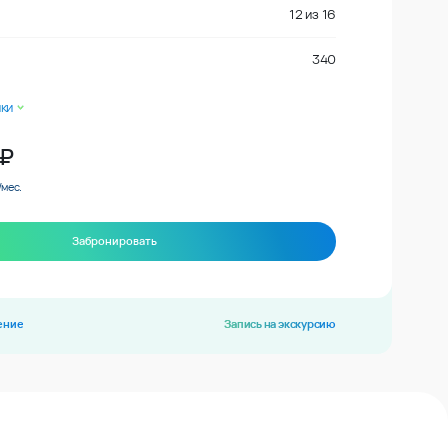
12
из
16
340
ки
₽
/мес.
Забронировать
ение
Запись на экскурсию