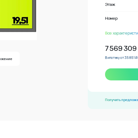
Этаж
Номер
Все характеристи
7 569 309
В ипотеку от 35 851 ₽
ожение
Получить предлож