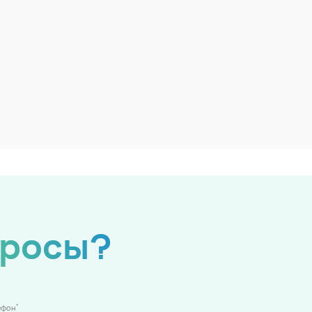
просы?
*
ефон