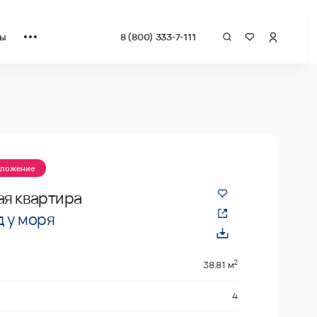
ты
8 (800) 333-7-111
а квадрат от застройщика.
дложение
ая квартира
 у моря
2
38.81 м
4