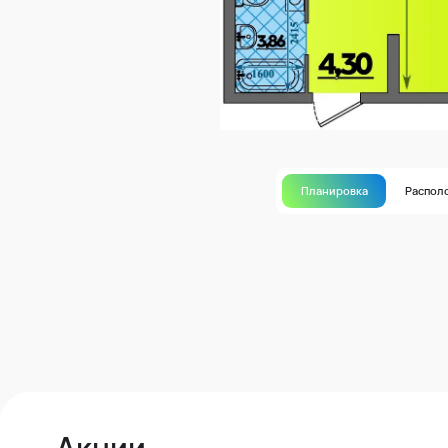
Планировка
Распол
Акции