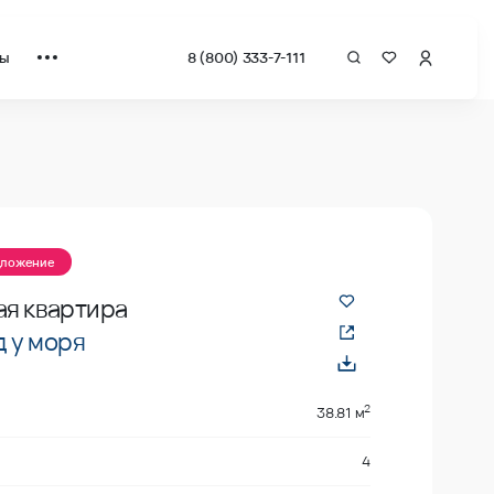
ты
8 (800) 333-7-111
 квадрат от застройщика.
дложение
ая квартира
 у моря
2
38.81 м
4