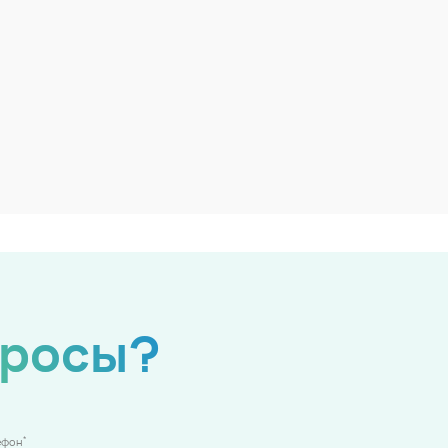
просы?
*
ефон