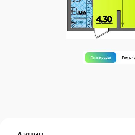
Планировка
Распол
Акции