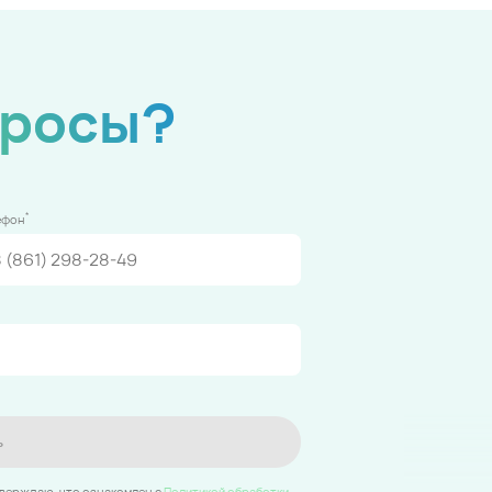
просы?
*
ефон
ь
тверждаю, что ознакомлен c
Политикой обработки