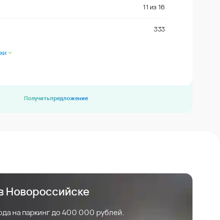
11
из
16
333
ки
Получить предложение
 в Новороссийске
ода на паркинг до 400 000 рублей.