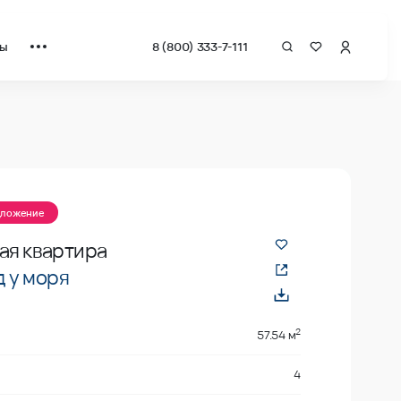
ты
8 (800) 333-7-111
 квадрат от застройщика.
дложение
ая квартира
 у моря
2
57.54 м
4