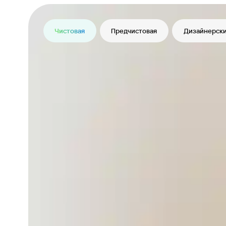
Чистовая
Предчистовая
Дизайнерски