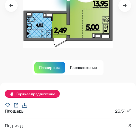
Планировка
Расположение
В продаже
Горячее предложение
2
Площадь
26.51 м
Подъезд
3