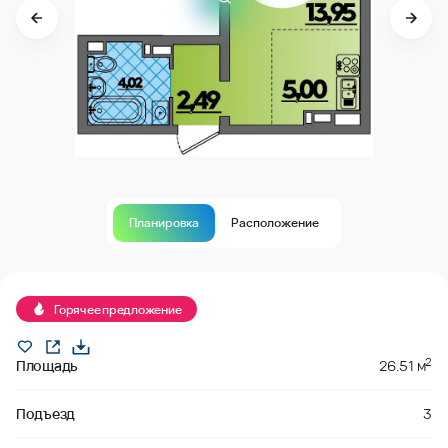
Планировка
Расположение
В продаже
Горячее предложение
2
Площадь
26.51 м
Подъезд
3