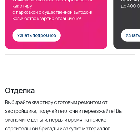
квартиру
до 400 0
с парковкой с существенной выгодой!
Количество квартир ограничено!
Узнать подробнее
Узнат
Отделка
Выбирайте квартиру с готовым ремонтом от
застройщика, получайте ключи и переезжайте! Вы
экономите деньги, нервы и время на поиске
строительной бригады и закупке материалов.