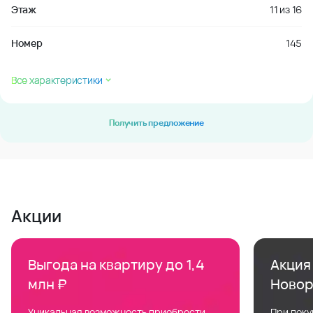
Этаж
11
из
16
Номер
145
Все характеристики
Получить предложение
Акции
Выгода на квартиру до 1,4
Акция 
млн ₽
Новор
Уникальная возможность приобрести
При поку