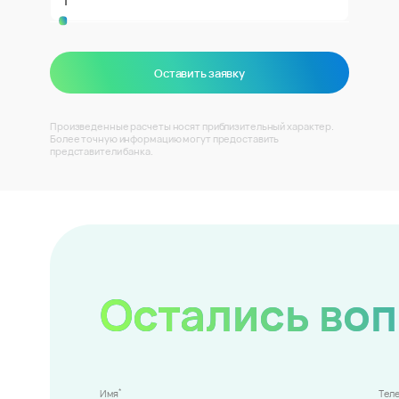
Оставить заявку
Произведенные расчеты носят приблизительный характер.
Более точную информацию могут предоставить
представители банка.
Остались во
*
Имя
Тел