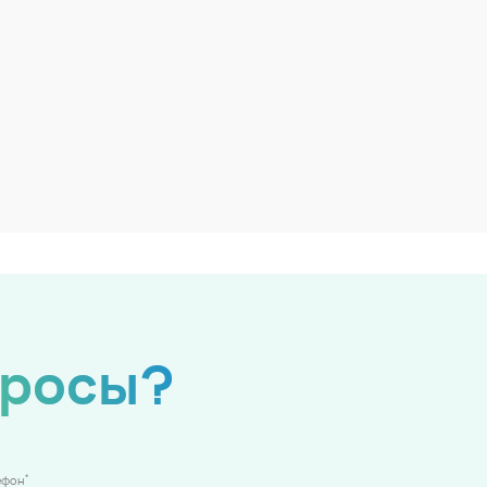
просы?
*
ефон