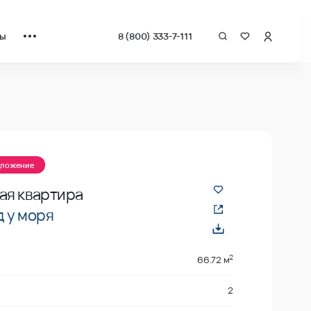
ты
8 (800) 333-7-111
 квадрат от застройщика.
дложение
ая квартира
 у моря
2
66.72 м
2