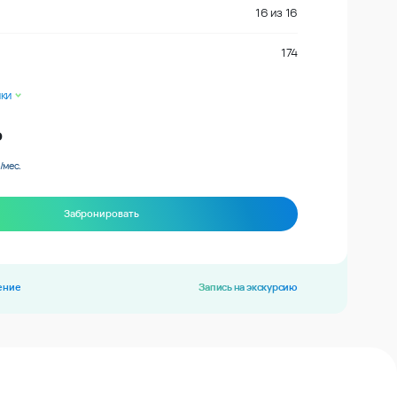
16
из
16
174
ки
₽
/мес.
Забронировать
ение
Запись на экскурсию