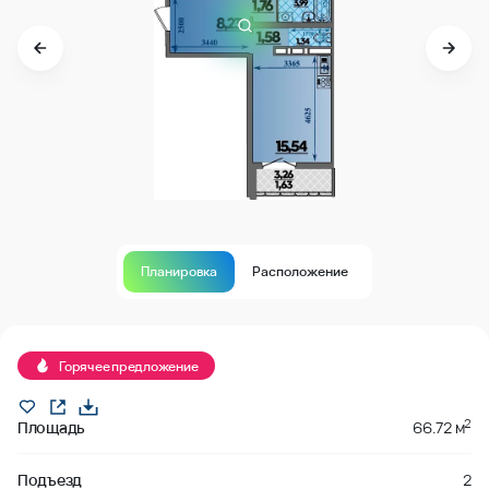
Планировка
Расположение
В продаже
Горячее предложение
2
Площадь
66.72 м
Подъезд
2