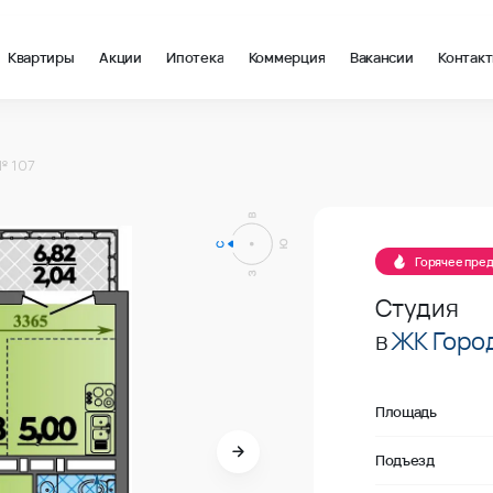
Квартиры
Акции
Ипотека
Коммерция
Вакансии
Контак
 м2 в Новороссийск, стоимость: купить квартиру – 209 603 ₽ з
№ 107
Продано
Горячее пре
Студия
в
ЖК Город
Площадь
Подъезд