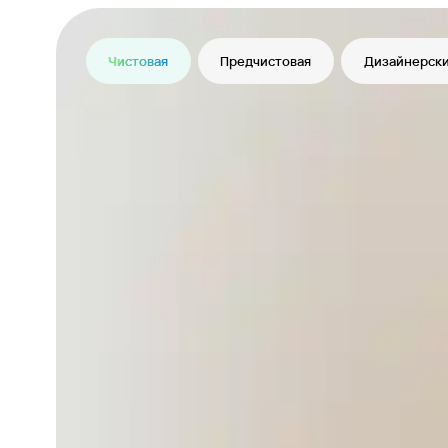
Чистовая
Предчистовая
Дизайнерски