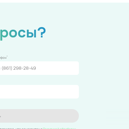
просы?
*
ефон
ь
тверждаю, что ознакомлен c
Политикой обработки