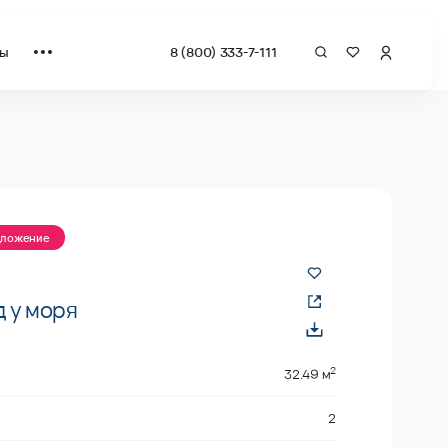
ты
8 (800) 333-7-111
а квадрат от застройщика.
дложение
 у моря
2
32.49 м
2