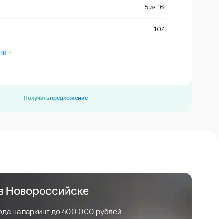
5
из
16
107
ки
Получить предложение
 в Новороссийске
ода на паркинг до 400 000 рублей.