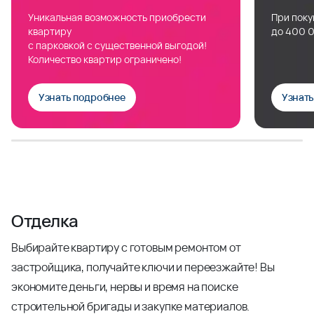
Уникальная возможность приобрести
При поку
квартиру
до 400 0
с парковкой с существенной выгодой!
Количество квартир ограничено!
Узнать подробнее
Узнат
Отделка
Выбирайте квартиру с готовым ремонтом от
застройщика, получайте ключи и переезжайте! Вы
экономите деньги, нервы и время на поиске
строительной бригады и закупке материалов.