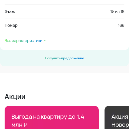
Этаж
15
из
16
Номер
166
Все характеристики
Получить предложение
Акции
Выгода на квартиру до 1,4
Акция 
млн ₽
Новор