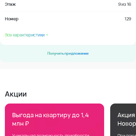
Этаж
9
из
16
Номер
129
Все характеристики
Получить предложение
Акции
Выгода на квартиру до 1,4
Акция 
млн ₽
Новор
Уникальная возможность приобрести
При поку