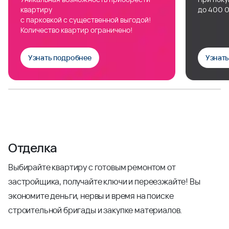
квартиру
до 400 0
с парковкой с существенной выгодой!
Количество квартир ограничено!
Узнать подробнее
Узнат
Отделка
Выбирайте квартиру с готовым ремонтом от
застройщика, получайте ключи и переезжайте! Вы
экономите деньги, нервы и время на поиске
строительной бригады и закупке материалов.