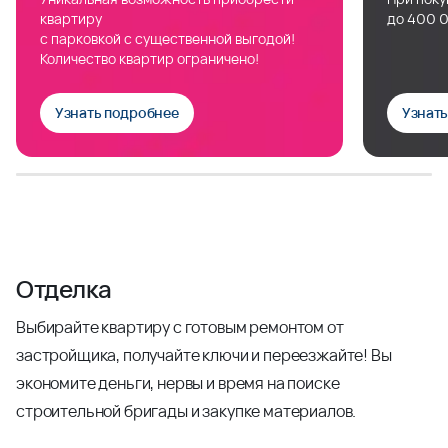
квартиру
до 400 0
с парковкой с существенной выгодой!
Количество квартир ограничено!
Узнать подробнее
Узнат
Отделка
Выбирайте квартиру с готовым ремонтом от
застройщика, получайте ключи и переезжайте! Вы
экономите деньги, нервы и время на поиске
строительной бригады и закупке материалов.