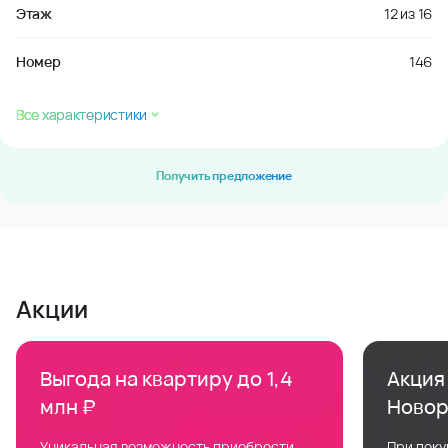
Этаж
12
из
16
Номер
146
Все характеристики
Получить предложение
Акции
Выгода на квартиру до 1,4
Акция 
млн ₽
Новор
Уникальная возможность приобрести
При поку