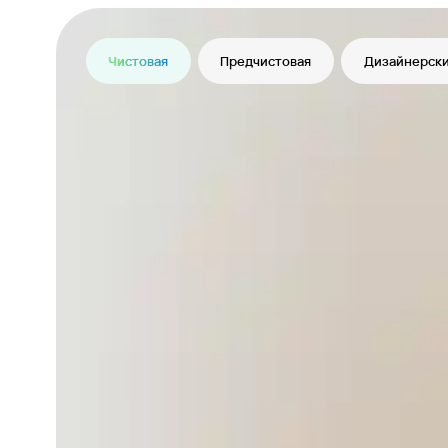
Чистовая
Предчистовая
Дизайнерски