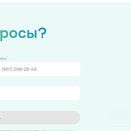
просы?
*
ефон
ь
тверждаю, что ознакомлен c
Политикой обработки