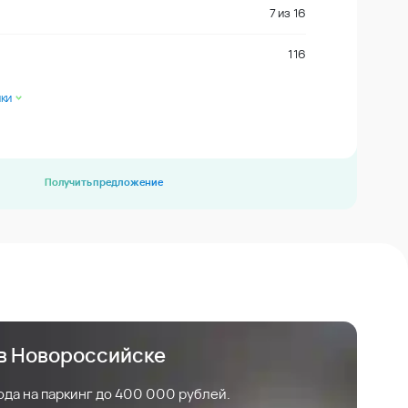
7
из
16
116
ки
Получить предложение
 в Новороссийске
ода на паркинг до 400 000 рублей.