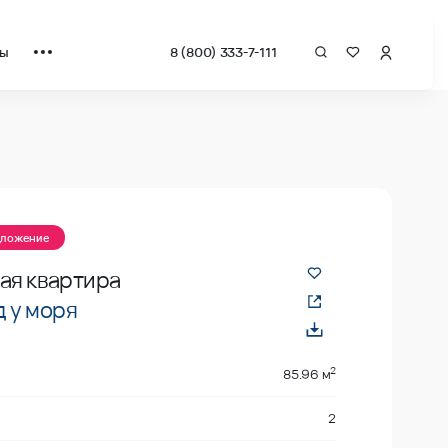
ты
8 (800) 333-7-111
 квадрат от застройщика.
дложение
ая квартира
 у моря
2
85.96 м
2