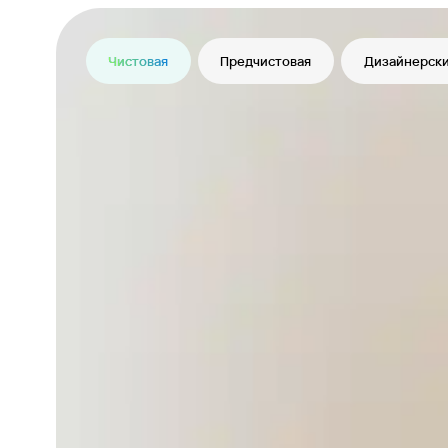
Чистовая
Предчистовая
Дизайнерски