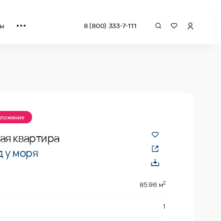
ты
8 (800) 333-7-111
а квадрат от застройщика.
дложение
ая квартира
 у моря
2
85.96 м
1