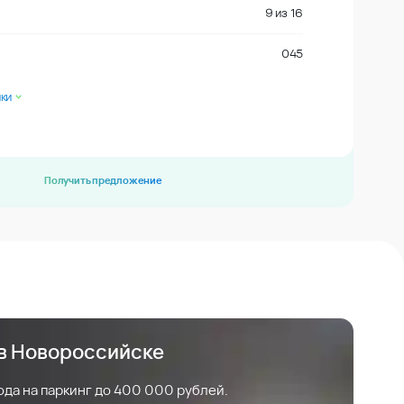
9
из
16
045
ки
Получить предложение
 в Новороссийске
ода на паркинг до 400 000 рублей.