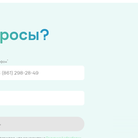
просы?
*
ефон
ь
тверждаю, что ознакомлен c
Политикой обработки