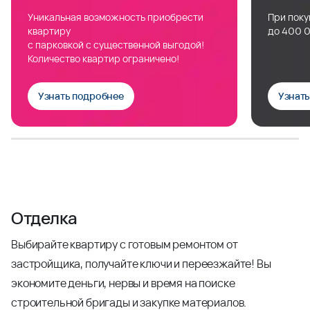
Уникальная возможность приобрести
При поку
квартиру
до 400 0
с парковкой с существенной выгодой!
Количество квартир ограничено!
Узнать подробнее
Узнат
Отделка
Выбирайте квартиру с готовым ремонтом от
застройщика, получайте ключи и переезжайте! Вы
экономите деньги, нервы и время на поиске
строительной бригады и закупке материалов.