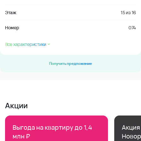
Этаж
15
из
16
Номер
074
Все характеристики
Получить предложение
Акции
Выгода на квартиру до 1,4
Акция 
млн ₽
Новор