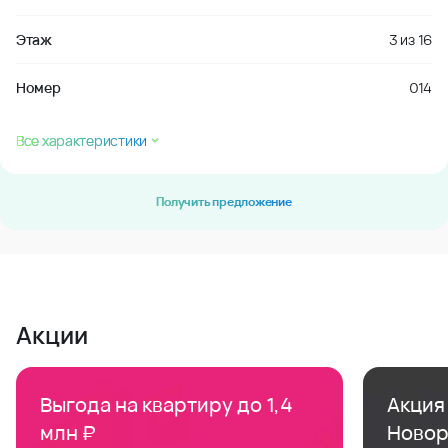
Этаж
3
из
16
Номер
014
Все характеристики
Получить предложение
Акции
Выгода на квартиру до 1,4
Акция 
млн ₽
Новор