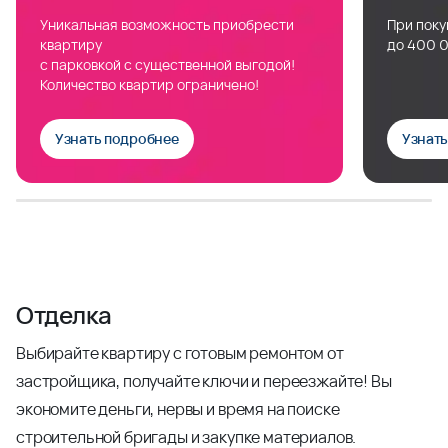
Уникальная возможность приобрести
При поку
квартиру
до 400 0
с парковкой с существенной выгодой!
Количество квартир ограничено!
Узнать подробнее
Узнат
Отделка
Выбирайте квартиру с готовым ремонтом от
застройщика, получайте ключи и переезжайте! Вы
экономите деньги, нервы и время на поиске
строительной бригады и закупке материалов.