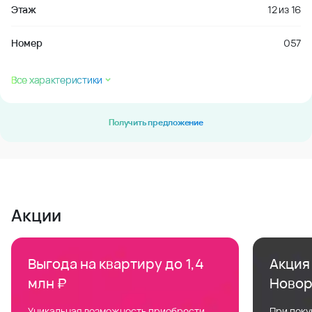
Этаж
12
из
16
Номер
057
Все характеристики
Получить предложение
Акции
Выгода на квартиру до 1,4
Акция 
млн ₽
Новор
Уникальная возможность приобрести
При поку