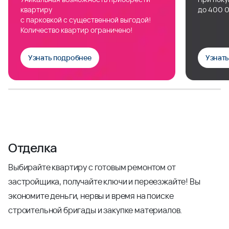
квартиру
до 400 0
с парковкой с существенной выгодой!
Количество квартир ограничено!
Узнать подробнее
Узнат
Отделка
Выбирайте квартиру с готовым ремонтом от
застройщика, получайте ключи и переезжайте! Вы
экономите деньги, нервы и время на поиске
строительной бригады и закупке материалов.