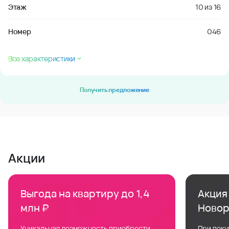
Этаж
10
из
16
Номер
046
Все характеристики
Получить предложение
Акции
Выгода на квартиру до 1,4
Акция 
млн ₽
Новор
Уникальная возможность приобрести
При поку