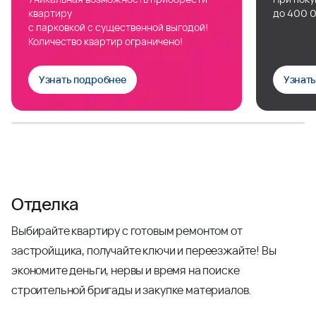
квартиру
до 400 0
с парковкой с существенной выгодой!
Количество квартир ограничено!
Узнать подробнее
Узнат
Отделка
Выбирайте квартиру с готовым ремонтом от
застройщика, получайте ключи и переезжайте! Вы
экономите деньги, нервы и время на поиске
строительной бригады и закупке материалов.