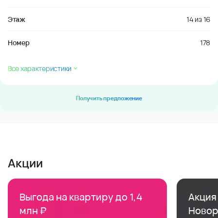
Этаж
14
из
16
Номер
178
Все характеристики
Получить предложение
Акции
Выгода на квартиру до 1,4
Акция 
млн ₽
Новор