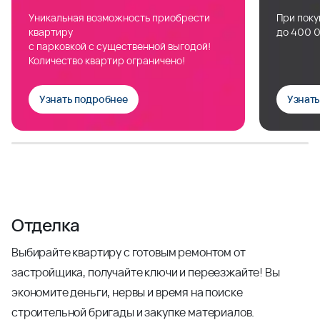
Уникальная возможность приобрести
При поку
квартиру
до 400 0
с парковкой с существенной выгодой!
Количество квартир ограничено!
Узнать подробнее
Узнат
Отделка
Выбирайте квартиру с готовым ремонтом от
застройщика, получайте ключи и переезжайте! Вы
экономите деньги, нервы и время на поиске
строительной бригады и закупке материалов.