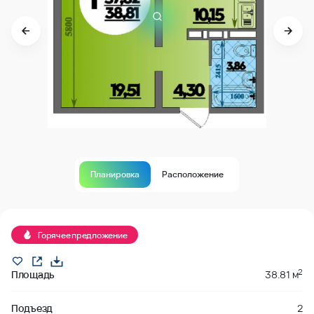
Планировка
Расположение
В продаже
Горячее предложение
2
Площадь
38.81 м
Подъезд
2