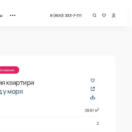
ты
8 (800) 333-7-111
квадрат от застройщика.
дложение
ая квартира
 у моря
2
38.81 м
2