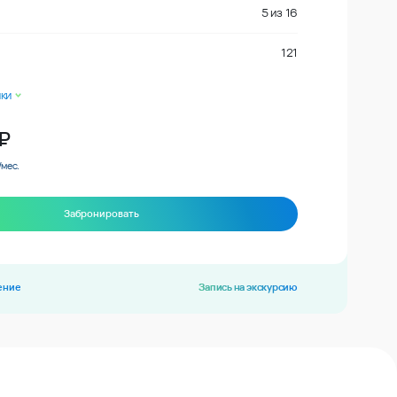
5
из
16
121
ки
₽
/мес.
Забронировать
ение
Запись на экскурсию