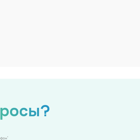
просы?
*
ефон