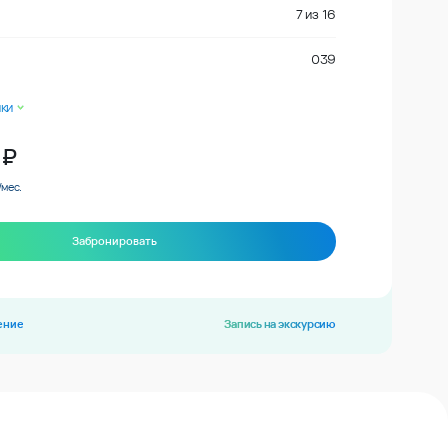
7
из
16
039
ки
₽
/мес.
Забронировать
ение
Запись на экскурсию