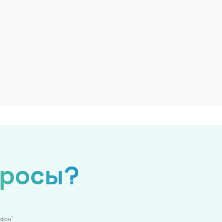
просы?
*
ефон