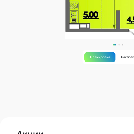
Планировка
Распол
Акции