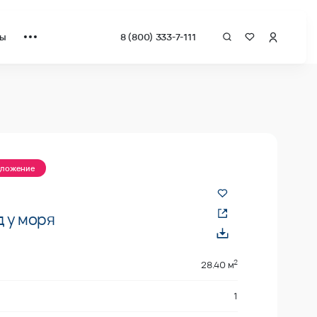
ты
8 (800) 333-7-111
 квадрат от застройщика.
дложение
 у моря
2
28.40 м
1