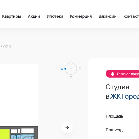
Квартиры
Акции
Ипотека
Коммерция
Вакансии
Контак
м2 в Новороссийск, стоимость: купить квартиру – 234 049 ₽ за
№ 039
В продаже
Горячее пре
Студия
в
ЖК Город
Площадь
Подъезд