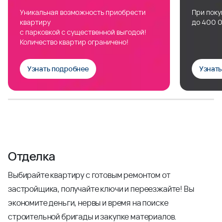
Уникальная возможность приобрести
При поку
квартиру
до 400 0
с парковкой с существенной выгодой!
Количество квартир ограничено!
Узнать подробнее
Узнат
Отделка
Выбирайте квартиру с готовым ремонтом от
застройщика, получайте ключи и переезжайте! Вы
экономите деньги, нервы и время на поиске
строительной бригады и закупке материалов.