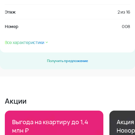
Этаж
2
из
16
Номер
008
Все характеристики
Получить предложение
Акции
Выгода на квартиру до 1,4
Акция 
млн ₽
Новор