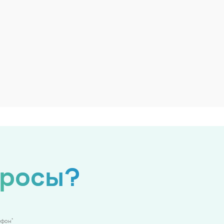
просы?
*
ефон