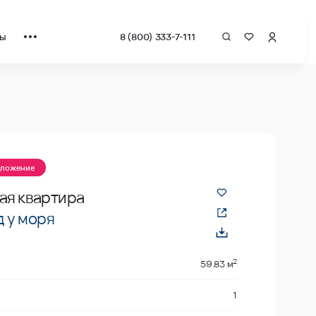
ты
8 (800) 333-7-111
 квадрат от застройщика.
дложение
ая квартира
 у моря
2
59.83 м
1