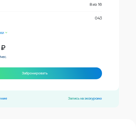
8
из
16
043
ки
₽
/мес.
Забронировать
ение
Запись на экскурсию