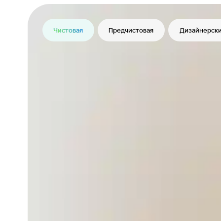
Чистовая
Предчистовая
Дизайнерски