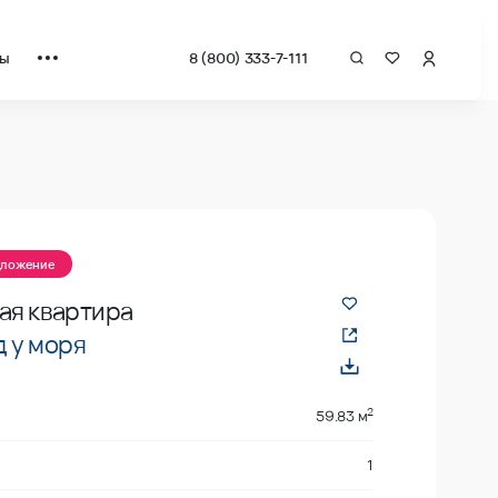
ты
8 (800) 333-7-111
квадрат от застройщика.
дложение
ая квартира
 у моря
2
59.83 м
1