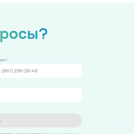
просы?
*
ефон
ь
тверждаю, что ознакомлен c
Политикой обработки