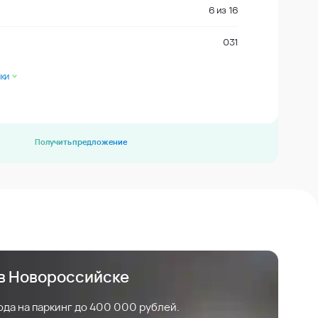
6
из
16
031
ки
Получить предложение
 в Новороссийске
ода на паркинг до 400 000 рублей.