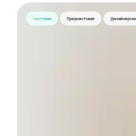
Чистовая
Предчистовая
Дизайнерски