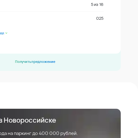
5
из
16
025
ки
Получить предложение
 в Новороссийске
ода на паркинг до 400 000 рублей.