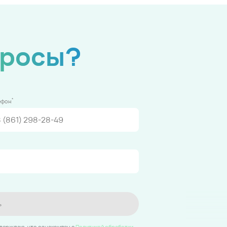
просы?
*
ефон
ь
тверждаю, что ознакомлен c
Политикой обработки