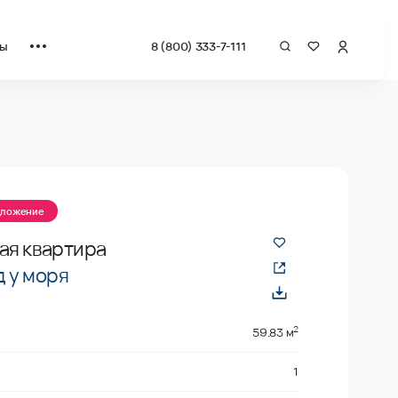
ты
8 (800) 333-7-111
 квадрат от застройщика.
дложение
ая квартира
 у моря
2
59.83 м
1