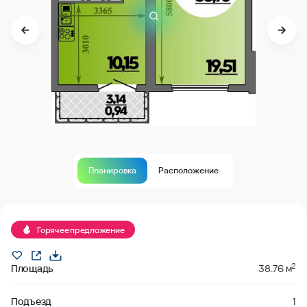
Планировка
Расположение
В продаже
Горячее предложение
2
Площадь
38.76 м
Подъезд
1