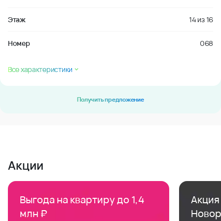
Этаж
14
из
16
Номер
068
Все характеристики
Получить предложение
Акции
Выгода на квартиру до 1,4
Акция 
млн ₽
Новор