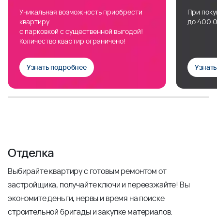
Уникальная возможность приобрести
При поку
квартиру
до 400 0
с парковкой с существенной выгодой!
Количество квартир ограничено!
Узнать подробнее
Узнат
Отделка
Выбирайте квартиру с готовым ремонтом от
застройщика, получайте ключи и переезжайте! Вы
экономите деньги, нервы и время на поиске
строительной бригады и закупке материалов.