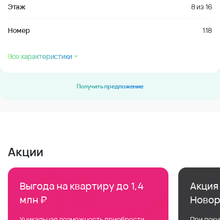
Этаж
8
из
16
Номер
118
Все характеристики
Получить предложение
Акции
Выгода на квартиру до 1,4
Акция 
млн ₽
Новор
Уникальная возможность приобрести
При поку