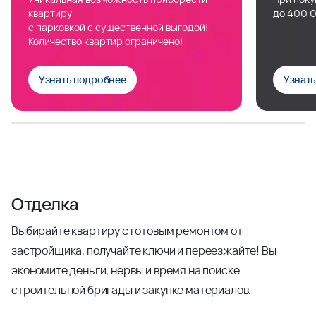
квартиру
до 400 0
с парковкой с существенной выгодой!
Количество квартир ограничено!
Узнать подробнее
Узнат
Отделка
Выбирайте квартиру с готовым ремонтом от
застройщика, получайте ключи и переезжайте! Вы
экономите деньги, нервы и время на поиске
строительной бригады и закупке материалов.