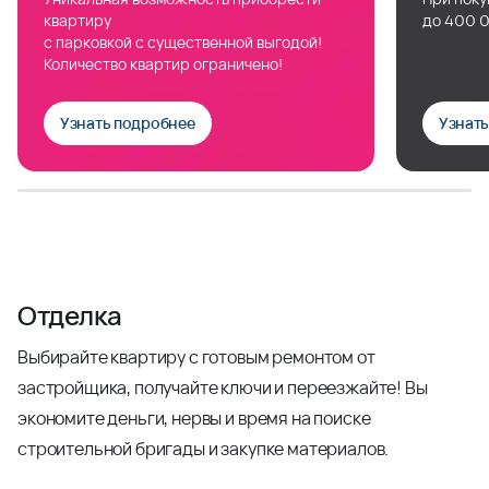
квартиру
до 400 0
с парковкой с существенной выгодой!
Количество квартир ограничено!
Узнать подробнее
Узнат
Отделка
Выбирайте квартиру с готовым ремонтом от
застройщика, получайте ключи и переезжайте! Вы
экономите деньги, нервы и время на поиске
строительной бригады и закупке материалов.