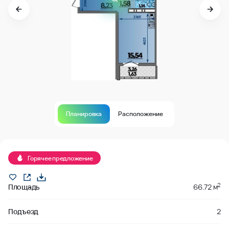
Планировка
Расположение
Продано
Горячее предложение
2
Площадь
66.72 м
Подъезд
2