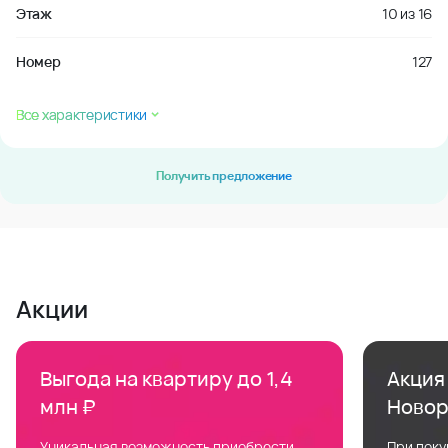
Этаж
10
из
16
Номер
127
Все характеристики
Получить предложение
Акции
Выгода на квартиру до 1,4
Акция 
млн ₽
Новор
Уникальная возможность приобрести
При поку