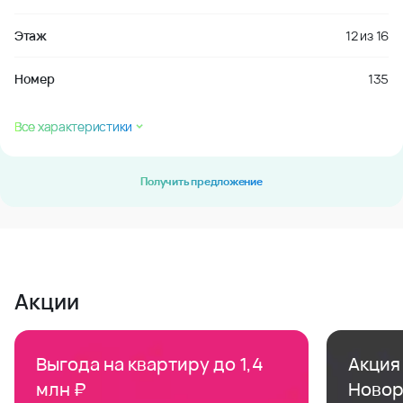
Этаж
12
из
16
Номер
135
Все характеристики
Получить предложение
Акции
Выгода на квартиру до 1,4
Акция 
млн ₽
Новор