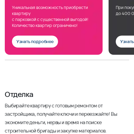
Уникальная возможность приобрести
При поку
квартиру
до 400 0
с парковкой с существенной выгодой!
Количество квартир ограничено!
Узнать подробнее
Узнат
Отделка
Выбирайте квартиру с готовым ремонтом от
застройщика, получайте ключи и переезжайте! Вы
экономите деньги, нервы и время на поиске
строительной бригады и закупке материалов.