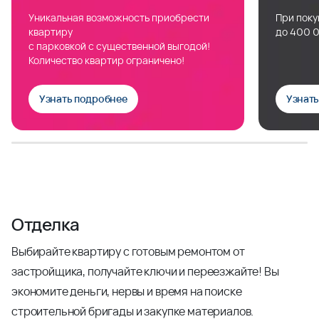
Уникальная возможность приобрести
При поку
квартиру
до 400 0
с парковкой с существенной выгодой!
Количество квартир ограничено!
Узнать подробнее
Узнат
Отделка
Выбирайте квартиру с готовым ремонтом от
застройщика, получайте ключи и переезжайте! Вы
экономите деньги, нервы и время на поиске
строительной бригады и закупке материалов.