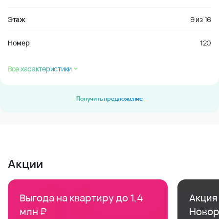
Этаж
9
из
16
Номер
120
Все характеристики
Получить предложение
Акции
Выгода на квартиру до 1,4
Акция 
млн ₽
Новор