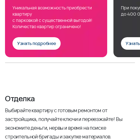
Уникальная возможность приобрести
При поку
квартиру
до 400 0
с парковкой с существенной выгодой!
Количество квартир ограничено!
Узнать подробнее
Узнат
Отделка
Выбирайте квартиру с готовым ремонтом от
застройщика, получайте ключи и переезжайте! Вы
экономите деньги, нервы и время на поиске
строительной бригады и закупке материалов.