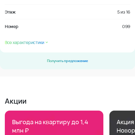
Этаж
5
из
16
Номер
099
Все характеристики
Получить предложение
Акции
Выгода на квартиру до 1,4
Акция 
млн ₽
Новор