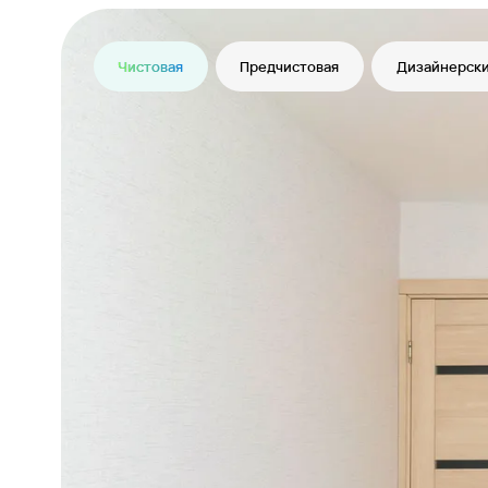
Чистовая
Предчистовая
Дизайнерски