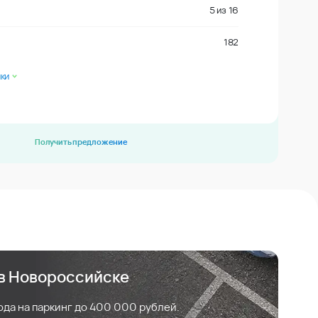
5
из
16
182
ки
Получить предложение
 в Новороссийске
ода на паркинг до 400 000 рублей.