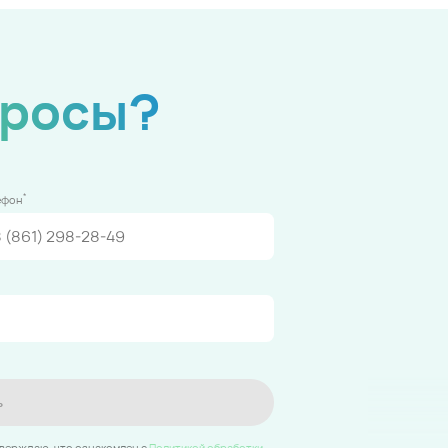
просы?
*
ефон
ь
тверждаю, что ознакомлен c
Политикой обработки