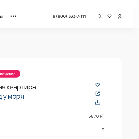
ты
8 (800) 333-7-111
 квадрат от застройщика.
дложение
ая квартира
 у моря
2
38.76 м
3