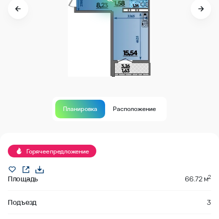
Планировка
Расположение
В продаже
Горячее предложение
2
Площадь
66.72 м
Подъезд
3