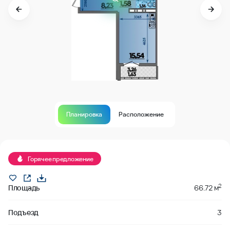
Планировка
Расположение
В продаже
Горячее предложение
2
Площадь
66.72 м
Подъезд
3