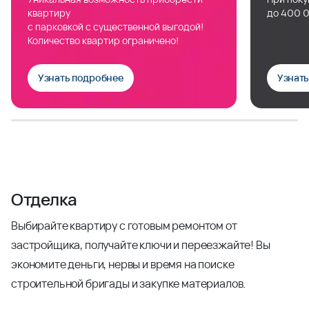
квартиру
до 400 0
с парковкой с существенной выгодой!
Количество квартир ограничено!
Узнать подробнее
Узнат
Отделка
Выбирайте квартиру с готовым ремонтом от
застройщика, получайте ключи и переезжайте! Вы
экономите деньги, нервы и время на поиске
строительной бригады и закупке материалов.