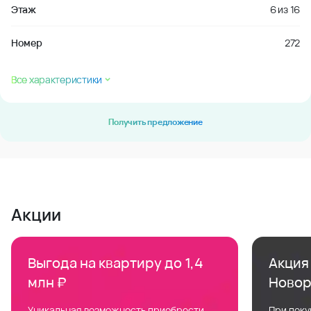
Этаж
6
из
16
Номер
272
Все характеристики
Получить предложение
Акции
Выгода на квартиру до 1,4
Акция 
млн ₽
Новор
Уникальная возможность приобрести
При поку