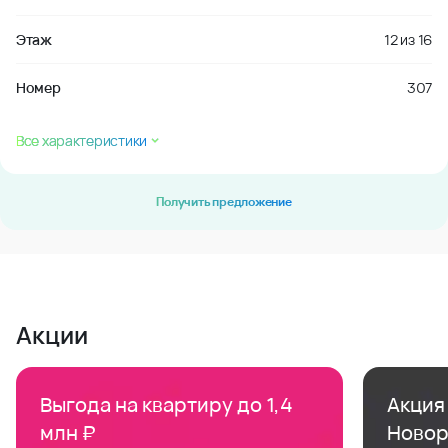
Этаж
12
из
16
Номер
307
Все характеристики
Получить предложение
Акции
Выгода на квартиру до 1,4
Акция 
млн ₽
Новор