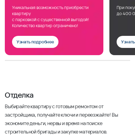
Уникальная возможность приобрести
При поку
квартиру
до 400 0
с парковкой с существенной выгодой!
Количество квартир ограничено!
Узнать подробнее
Узнат
Отделка
Выбирайте квартиру с готовым ремонтом от
застройщика, получайте ключи и переезжайте! Вы
экономите деньги, нервы и время на поиске
строительной бригады и закупке материалов.