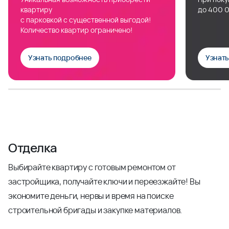
квартиру
до 400 0
с парковкой с существенной выгодой!
Количество квартир ограничено!
Узнать подробнее
Узнат
Отделка
Выбирайте квартиру с готовым ремонтом от
застройщика, получайте ключи и переезжайте! Вы
экономите деньги, нервы и время на поиске
строительной бригады и закупке материалов.