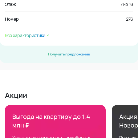
Этаж
7
из
16
Номер
276
Все характеристики
Получить предложение
Акции
Выгода на квартиру до 1,4
Акция 
млн ₽
Новор
Уникальная возможность приобрести
При поку