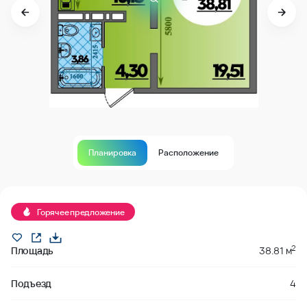
Планировка
Расположение
Продано
Горячее предложение
2
Площадь
38.81 м
Подъезд
4