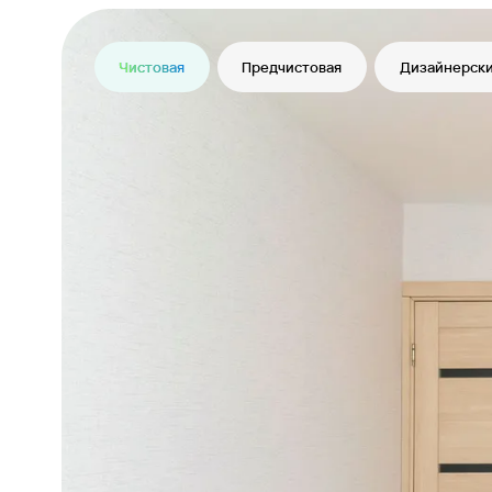
Чистовая
Предчистовая
Дизайнерски