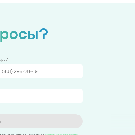
просы?
*
ефон
ь
тверждаю, что ознакомлен c
Политикой обработки