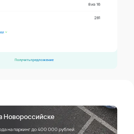
8
из
16
281
ки
Получить предложение
 в Новороссийске
ода на паркинг до 400 000 рублей.