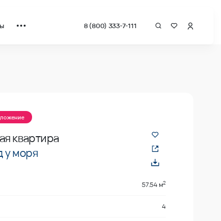
ты
8 (800) 333-7-111
квадрат от застройщика.
дложение
ая квартира
 у моря
2
57.54 м
4