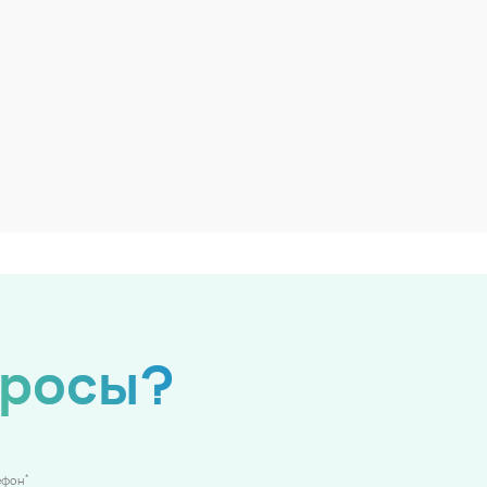
просы?
*
ефон