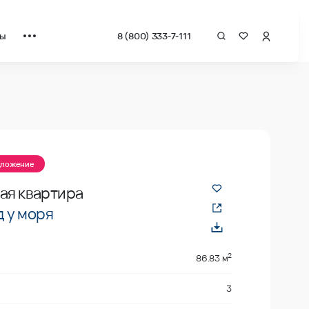
ты
8 (800) 333-7-111
квадрат от застройщика.
дложение
ая квартира
 у моря
2
86.83 м
3