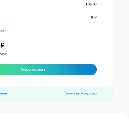
1
из
16
162
ки
₽
/мес.
Забронировать
ение
Запись на экскурсию