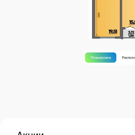
Планировка
Распол
Акции