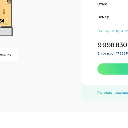
Этаж
Номер
Все характеристи
9 998 830
В ипотеку от 47 358 ₽
ожение
Получить предлож