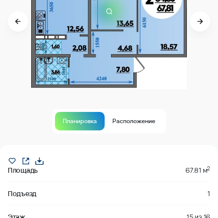
Планировка
Расположение
забронировано
2
Площадь
67.81 м
Подъезд
1
Этаж
15
из
16