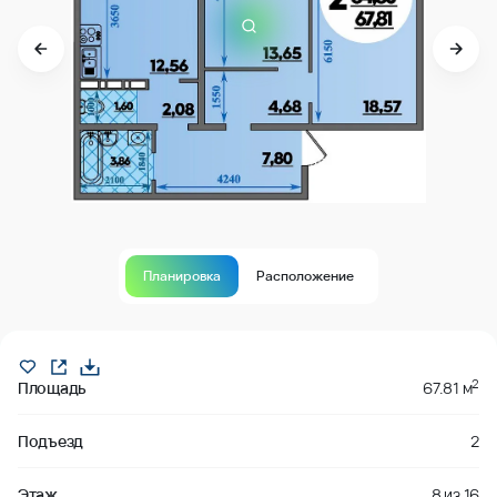
Планировка
Расположение
забронировано
2
Площадь
67.81 м
Подъезд
2
Этаж
8
из
16