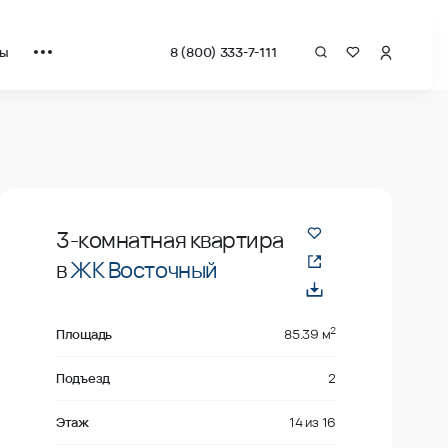
ты
8 (800) 333-7-111
рат от застройщика.
В продаже
3-комнатная квартира
в
ЖК Восточный
2
Площадь
85.39 м
Подъезд
2
Этаж
14
из
16