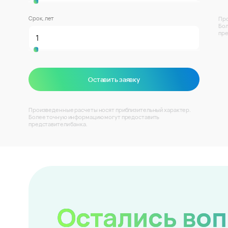
Срок, лет
Про
Бол
пре
Оставить заявку
Произведенные расчеты носят приблизительный характер.
Более точную информацию могут предоставить
представители банка.
Остались во