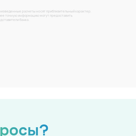
изведенные расчеты носят приблизительный характер.
ее точную информацию могут предоставить
дставители банка.
просы?