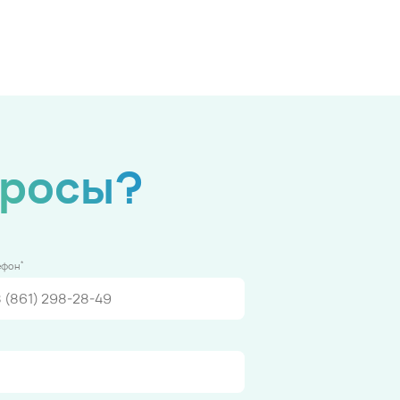
просы?
*
ефон