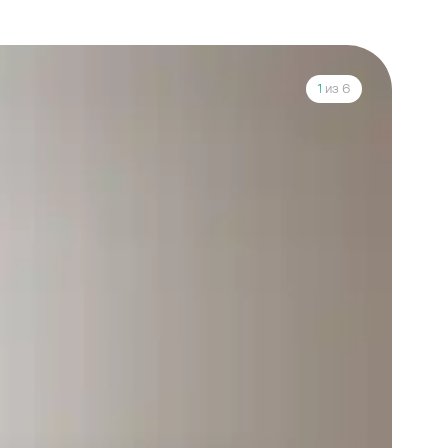
1
из 6