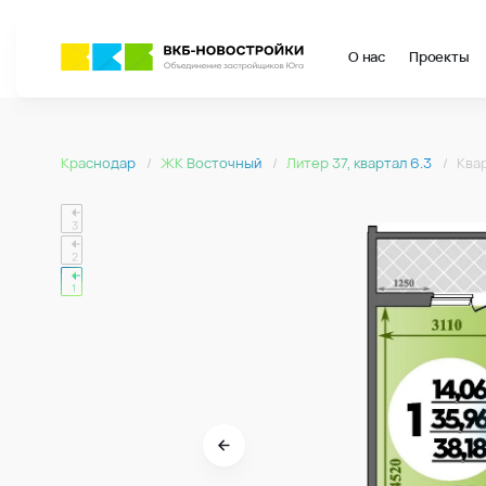
О нас
Проекты
Страница подбора недвижимости ВКБ-Новостройки
Квартира № 013 в ЖК Восточный : подъезд 1, этаж 3, 38.18 м2 
1-комнатная квартира 38.18м2 в ЖК Восточный, №013
Краснодар
ЖК Восточный
Литер 37, квартал 6.3
Ква
Страница квартиры
1-комнатная квартира 38.18м2 в ЖК Восточный, №013