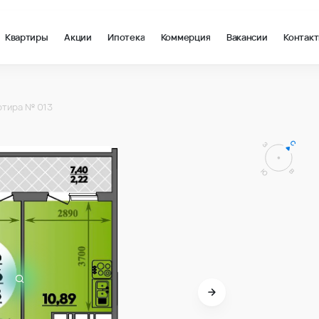
Квартиры
Акции
Ипотека
Коммерция
Вакансии
Контак
в Краснодар, стоимость: купить квартиру – 148 769 ₽ за квадр
ртира № 013