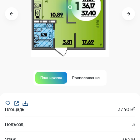
Планировка
Расположение
Продано
2
Площадь
37.40 м
Подъезд
3
Этаж
3
из
16