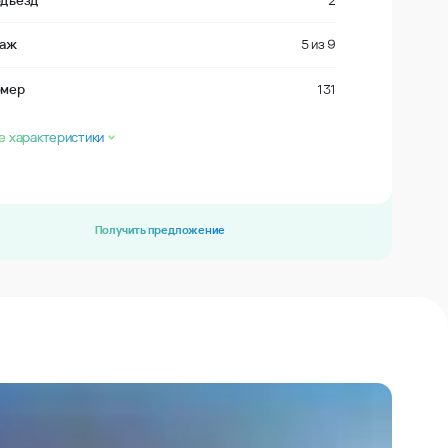
дъезд
2
таж
5
из
9
омер
131
е характеристики
Получить предложение