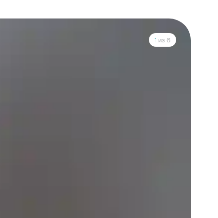
1
из 6