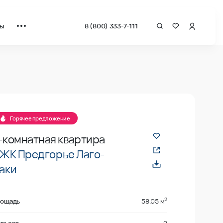
ты
8 (800) 333-7-111
 квадрат от застройщика.
Горячее предложение
-комнатная квартира
ЖК Предгорье Лаго-
аки
2
ощадь
58.05 м