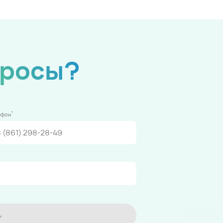
просы?
*
ефон
ь