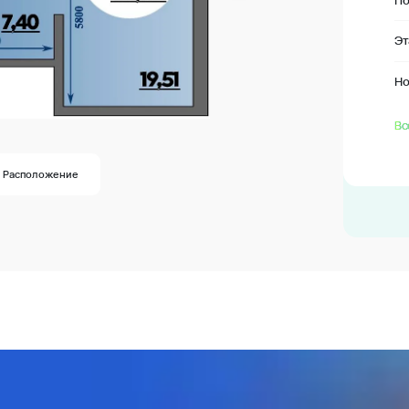
По
Э
Н
Вс
Расположение