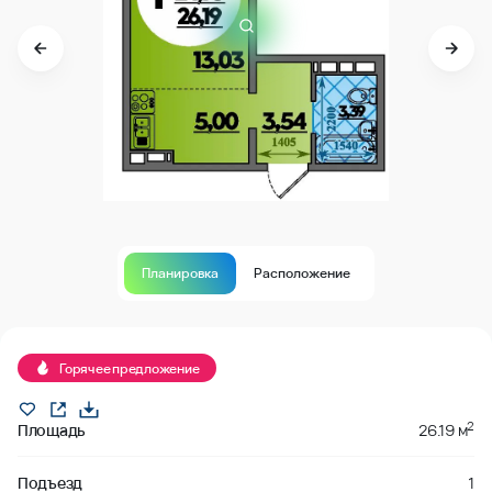
Планировка
Расположение
Продано
Горячее предложение
2
Площадь
26.19 м
Подъезд
1