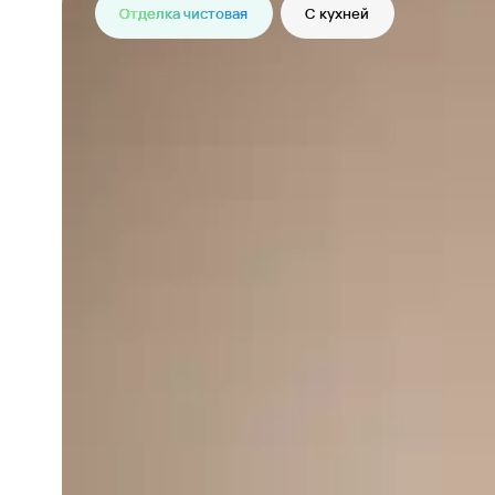
Отделка чистовая
С кухней