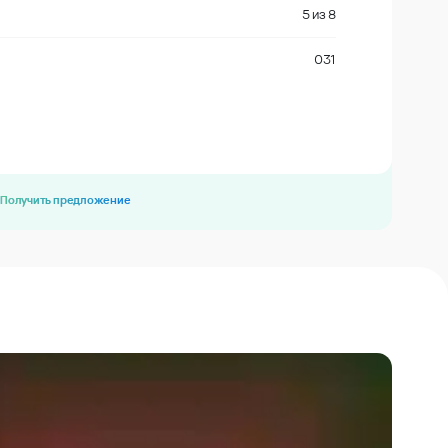
5
из
8
031
Получить предложение