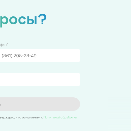
просы?
*
ефон
ь
тверждаю, что ознакомлен c
Политикой обработки