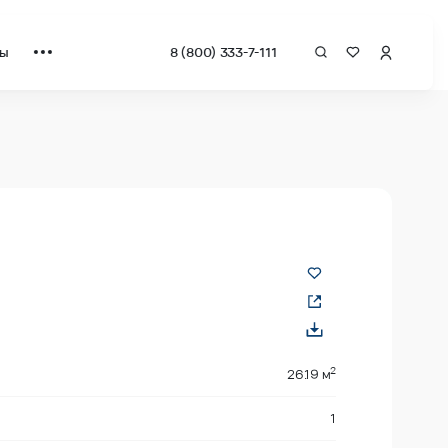
ты
8 (800) 333-7-111
вадрат от застройщика.
2
2
26.19 м
1