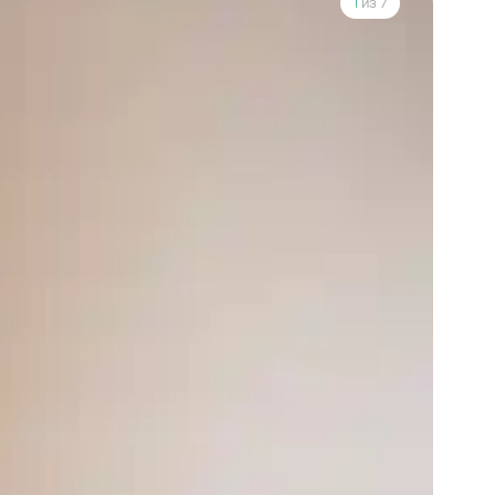
1
из 7