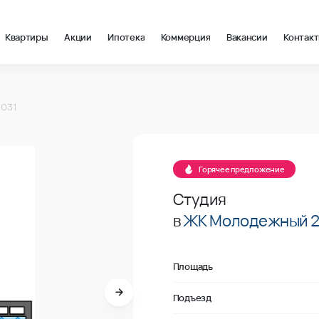
Квартиры
Акции
Ипотека
Коммерция
Вакансии
Контак
 м2 в Краснодар, стоимость: купить квартиру – 107 140 ₽ за к
 031
Продано
Горячее предложение
Студия
в
ЖК Молодежный 
Площадь
Подъезд